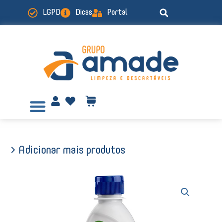
Ir
LGPD
Dicas
Portal
para
o
conteúdo
> Adicionar mais produtos