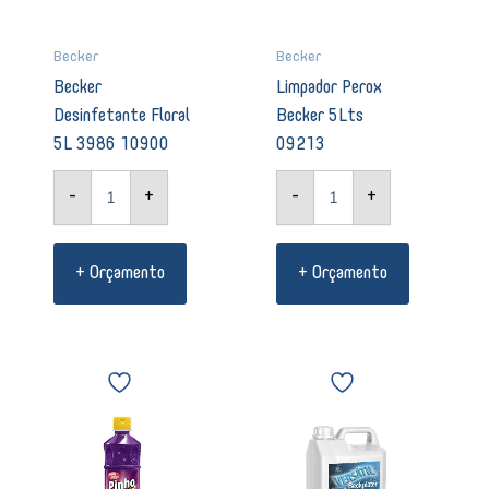
Becker
Becker
Limpador Perox
Becker
Becker 5Lts
Desinfetante Floral
09213
5L 3986 10900
-
+
-
+
+ Orçamento
+ Orçamento
Desinfetante
Detergente
Pinho
Beckplater
Bril
Versátil
Campos
Becker
de
02671
Lavanda
quantidade