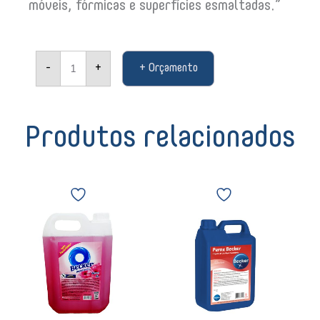
móveis, fórmicas e superfícies esmaltadas.”
Lustra
-
+
+ Orçamento
móveis
Butterfly
verde
200ML
02515
Produtos relacionados
quantidade
Becker
Limpador
Desinfetante
Perox
Floral
Becker
5L
5Lts
3986
09213
10900
quantidade
quantidade