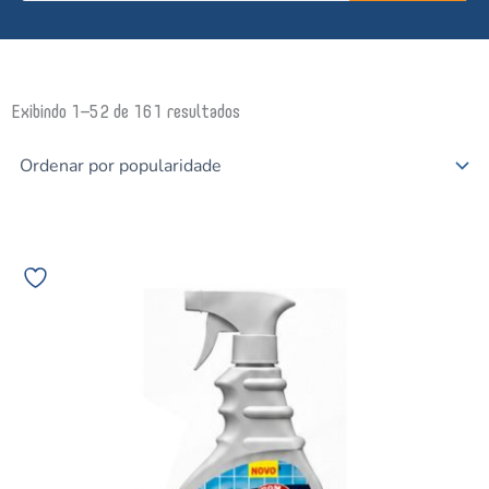
Classificado
Exibindo 1–52 de 161 resultados
por
popularidade
LIMPADOR
DE
WC
LIMPOL
TIRA
LIMO
500
ML
PULVERIZADOR
7211
BOMBRIL