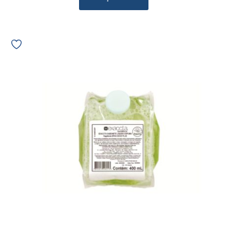
Refil
Sabonete
Trilha
Espuma
Erva
Doce
Verde
400ml
E-
P400EDEP
11774
quantidade