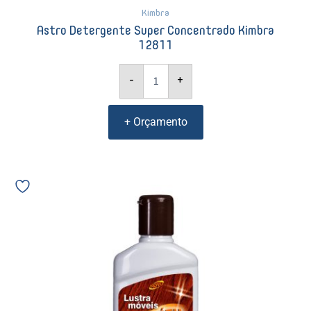
Kimbra
Astro Detergente Super Concentrado Kimbra
12811
-
+
+ Orçamento
Lustra
Móveis
Versátil
Becker
200ml
1943
10138
quantidade