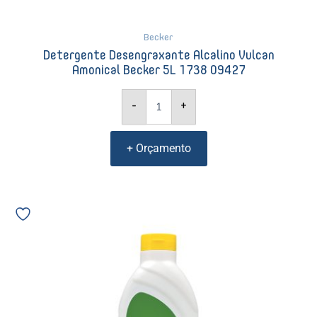
Becker
Detergente Desengraxante Alcalino Vulcan
Amonical Becker 5L 1738 09427
-
+
+ Orçamento
Lustra
Móveis
500ml
Butterfly
-
Audax
(109040)
08324