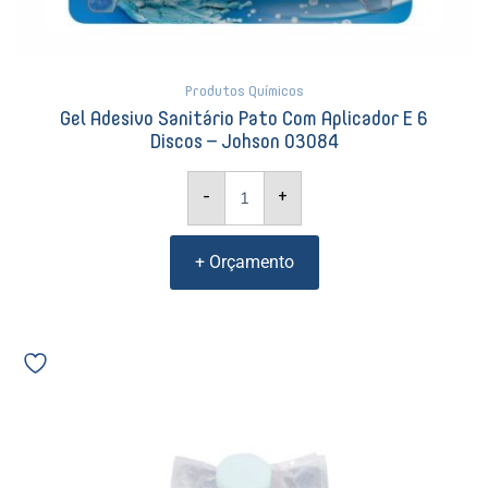
Produtos Químicos
Gel Adesivo Sanitário Pato Com Aplicador E 6
Discos – Johson 03084
-
+
+ Orçamento
Álcool
Spray
Trilha
Antisséptico
para
mãos
Refil