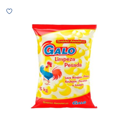
Sabão
Amarelo
Galo
12689
quantidade