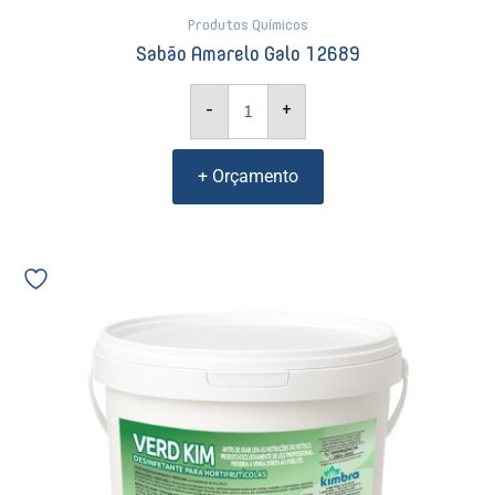
Produtos Químicos
Sabão Amarelo Galo 12689
-
+
+ Orçamento
Verde
Kim
desinfetante
clorado
em
pó
Kimbra
12827
quantidade