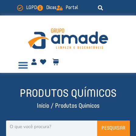
Ir
LGPD
Dicas
Portal
para
o
conteúdo
PRODUTOS QUÍMICOS
Início
/ Produtos Químicos
Pesquisar
PESQUISAR