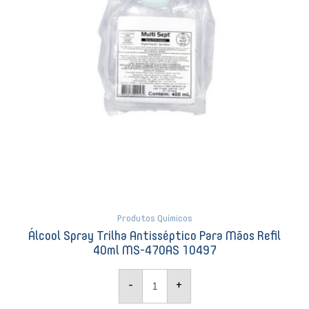
40ml
MS-
470AS
10497
quantidade
Produtos Químicos
Álcool Spray Trilha Antisséptico Para Mãos Refil
40ml MS-470AS 10497
-
+