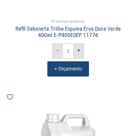
Produtos Químicos
Refil Sabonete Trilha Espuma Erva Doce Verde
400ml E-P400EDEP 11774
-
+
+ Orçamento
Detergente
Becker
Vulcan
Floral
Perfumado
Neutro
5L
1550