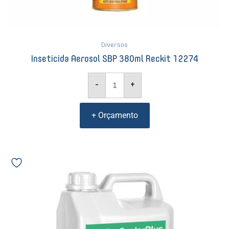
Diversos
Inseticida Aerosol SBP 380ml Reckit 12274
-
+
+ Orçamento
Base
Seladora
Acrílica
Becker
Sealer
Plus
4045
03319