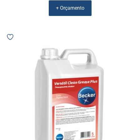
+ Orçamento
Detergente
Desengraxante
Becker
Versátil
Clean
Grease
Plus
Alcalino
5L
2170
02683
quantidade