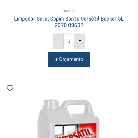
Becker
Limpador Geral Capim Santo Versátil Becker 5L
2070 09607
-
+
+ Orçamento
Limpador
Multiuso
Versátil
Star
Glass
Becker
5L
2084
12160