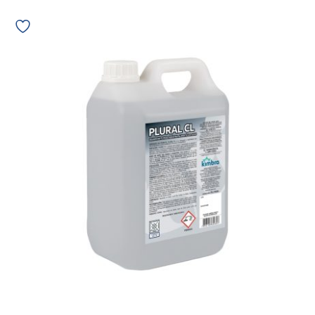
Plural
CL
detergente
desinfetante
clorado
Kimbra
12823
quantidade