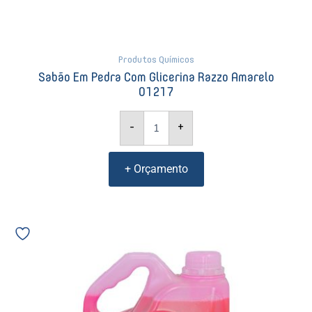
Produtos Químicos
Sabão Em Pedra Com Glicerina Razzo Amarelo
01217
-
+
+ Orçamento
Desinfetante
Lavanda
Audax
Max
104107
03152
quantidade