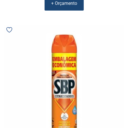
+ Orçamento
Inseticida
Aerosol
SBP
380ml
Reckit
12274
quantidade