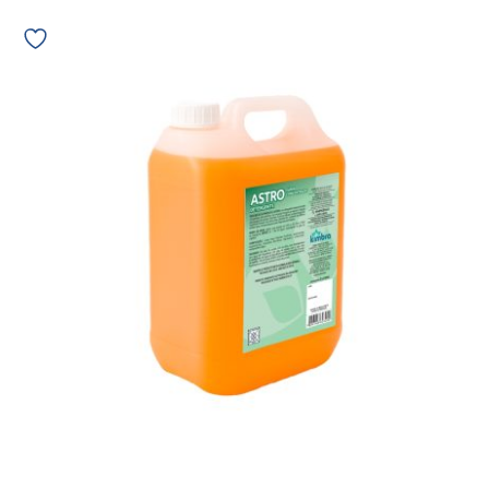
Astro
Detergente
super
concentrado
Kimbra
12811
quantidade