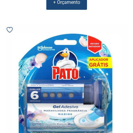
+ Orçamento
Gel
Adesivo
Sanitário
Pato
Com
Aplicador
e
6
Discos
-
Johson
03084
quantidade