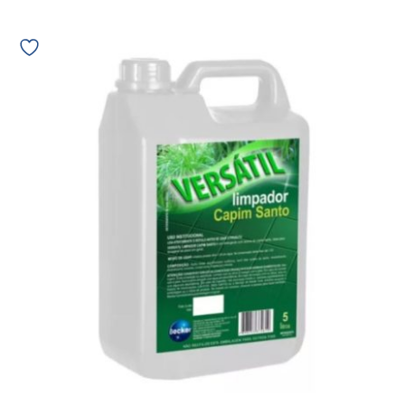
Limpador
Geral
Capim
Santo
Versátil
Becker
5L
2070
09607
quantidade