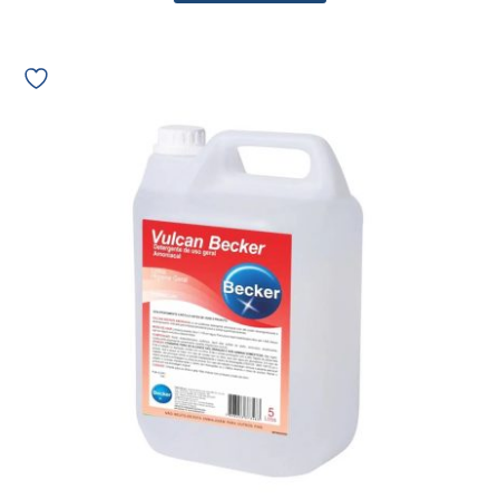
Detergente
Desengraxante
Alcalino
Vulcan
Amonical
Becker
5L
1738
09427
quantidade