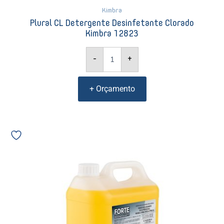
Kimbra
Plural CL Detergente Desinfetante Clorado
Kimbra 12823
-
+
+ Orçamento
Forte
desincrustante
alcalino
Kimbra
12814
quantidade