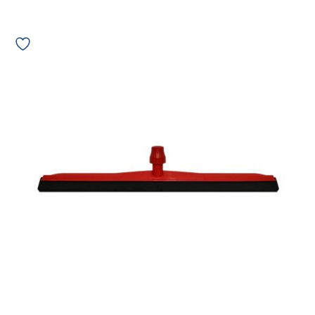
Rodo
Duplo
Plástico
Bettanin
Dry
65cm
Sem
Cabo
Vermelho
SP9158VR
10964
quantidade