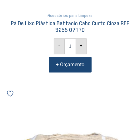
Acessórios para Limpeza
Pá De Lixo Plástica Bettanin Cabo Curto Cinza REF
9255 07170
-
+
+ Orçamento
Refil
Mop
Água
Bettanin
Algodão
340g
Cru
ponta
dobrada