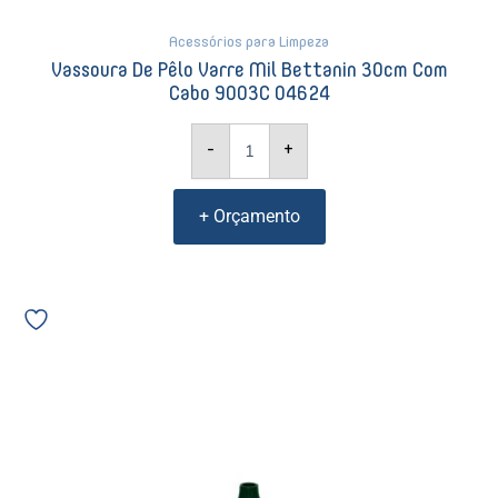
Acessórios para Limpeza
Vassoura De Pêlo Varre Mil Bettanin 30cm Com
Cabo 9003C 04624
-
+
+ Orçamento
Rodo
Duplo
Plástico
Dry
Bettanin
65cm
Verde
Sem
Cabo