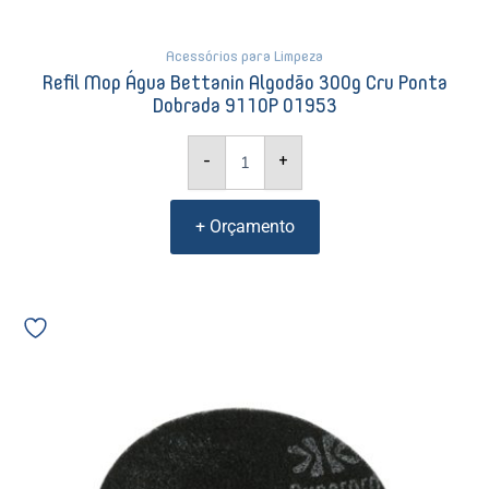
Acessórios para Limpeza
Refil Mop Água Bettanin Algodão 300g Cru Ponta
Dobrada 9110P 01953
-
+
+ Orçamento
Disco
Removedor
Bettanin
380mm
Preto
07403
quantidade