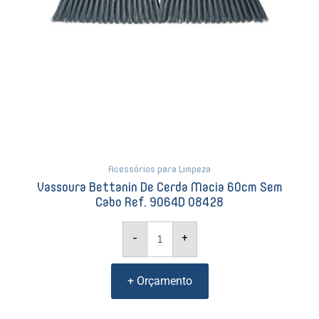
quantidade
Acessórios para Limpeza
Vassoura Bettanin De Cerda Macia 60cm Sem
Cabo Ref. 9064D 08428
-
+
+ Orçamento