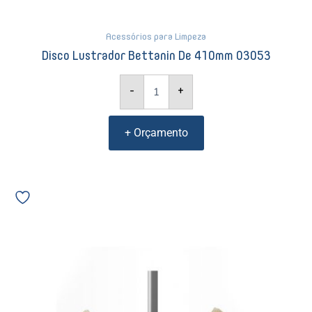
Acessórios para Limpeza
Disco Lustrador Bettanin De 410mm 03053
-
+
+ Orçamento
Vassoura
Bettanin
de
Pêlo
Bola
com
Cabo
9684
06901