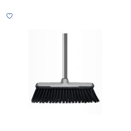
Vassoura
de
Pêlo
Varre
Mil
Bettanin
30cm
com
Cabo
9003C
04624
quantidade