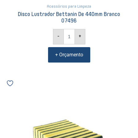
Acessórios para Limpeza
Disco Lustrador Bettanin De 440mm Branco
07496
-
+
+ Orçamento
Esponja
para
Limpeza
Esponjão
Bettanin
103x180
verde/amarela
(9405)
07504
quantidade