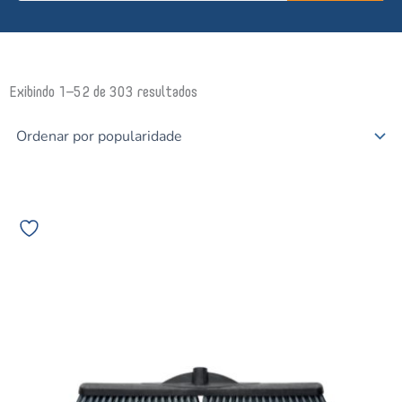
Classificado
Exibindo 1–52 de 303 resultados
por
popularidade
Vassoura
Bettanin
de
Cerda
macia
60cm
Sem
Cabo
ref.
9064D
08428