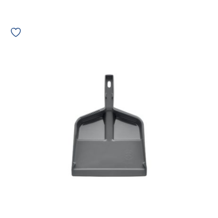
Pá
de
Lixo
Plástica
Bettanin
Cabo
Curto
Cinza
REF
9255
07170
quantidade