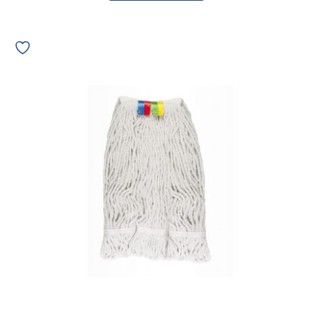
Refil
Mop
Água
Bettanin
Algodão
300g
Cru
ponta
dobrada
9110P
01953
quantidade