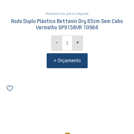
Acessórios para Limpeza
Rodo Duplo Plástico Bettanin Dry 65cm Sem Cabo
Vermelho SP9158VR 10964
-
+
+ Orçamento
Rodo
Duplo
Plástico
Bettanin
Dry
45cm
Sem
Cabo
Amarelo