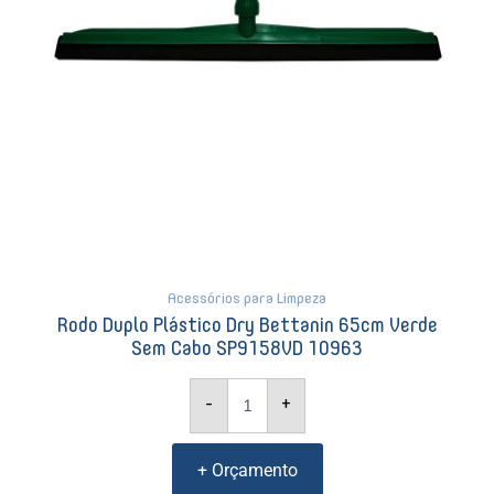
SP9158VD
10963
quantidade
Acessórios para Limpeza
Rodo Duplo Plástico Dry Bettanin 65cm Verde
Sem Cabo SP9158VD 10963
-
+
+ Orçamento