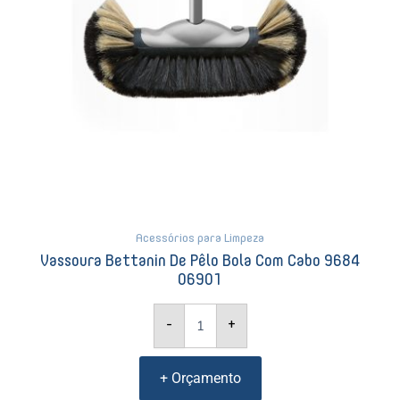
quantidade
Acessórios para Limpeza
Vassoura Bettanin De Pêlo Bola Com Cabo 9684
06901
-
+
+ Orçamento