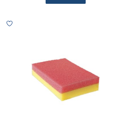
Esponja
Dupla
Face
Bettanin
Vermelha
e
Amarela
REF
9407
07578
quantidade