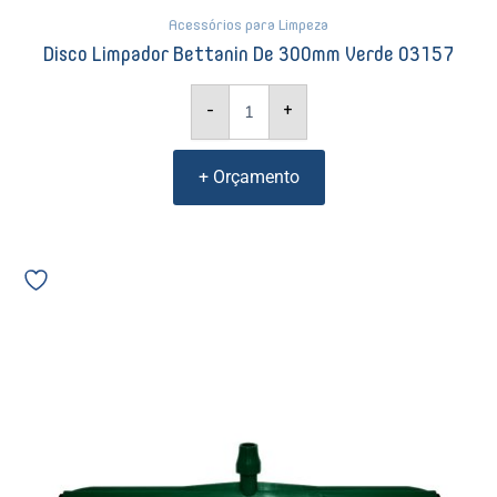
Acessórios para Limpeza
Disco Limpador Bettanin De 300mm Verde 03157
-
+
+ Orçamento
Rodo
Duplo
Plástico
Dry
Bettanin
45cm
Sem
Cabo
Verde
SP9157VD
10959