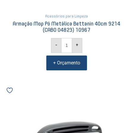
Acessórios para Limpeza
Armação Mop Pó Metálica Bettanin 40cm 9214
(CABO 04823) 10967
-
+
+ Orçamento
Escova
de
Lavar
Esfregona
Bettanin
9144
01592
quantidade