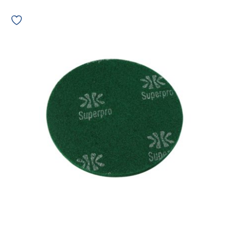
Disco
Limpador
Bettanin
de
300mm
verde
03157
quantidade