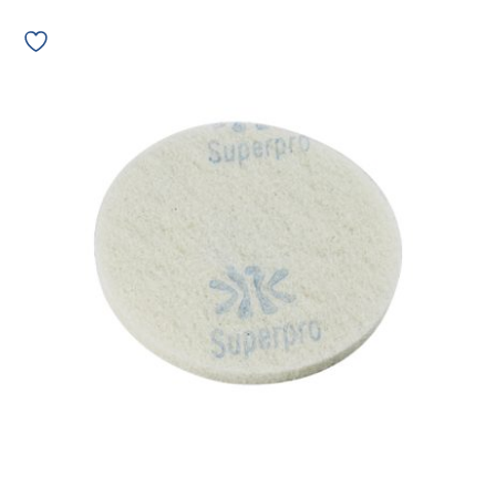
Disco
Lustrador
Bettanin
de
440mm
Branco
07496
quantidade