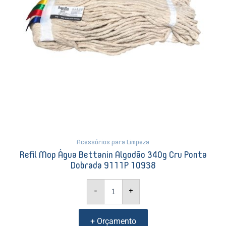
9111P
10938
quantidade
Acessórios para Limpeza
Refil Mop Água Bettanin Algodão 340g Cru Ponta
Dobrada 9111P 10938
-
+
+ Orçamento