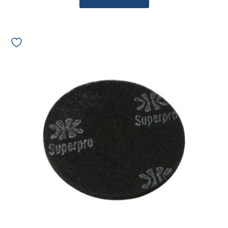
Disco
Removedor
de
300mm
Preto
07368
quantidade