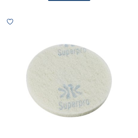
Disco
Lustrador
Bettanin
de
410mm
03053
quantidade