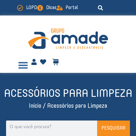
Ir
LGPD
Dicas
Portal
para
o
conteúdo
ACESSÓRIOS PARA LIMPEZA
Início
/ Acessórios para Limpeza
Pesquisar
PESQUISAR