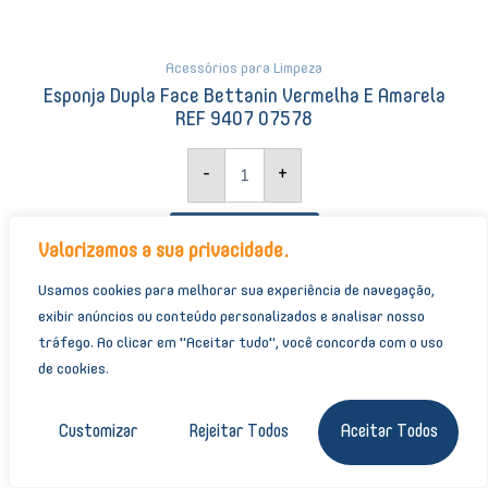
Acessórios para Limpeza
Esponja Dupla Face Bettanin Vermelha E Amarela
REF 9407 07578
-
+
+ Orçamento
Valorizamos a sua privacidade.
Usamos cookies para melhorar sua experiência de navegação,
exibir anúncios ou conteúdo personalizados e analisar nosso
Disco
tráfego.
Ao clicar em "Aceitar tudo", você concorda com o uso
Limpador
de cookies.
de
380mm
Bettanin
Customizar
Rejeitar Todos
Aceitar Todos
Verde
07404
quantidade