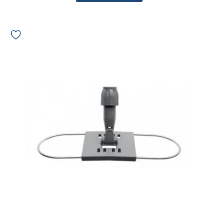
Armação
Mop
Pó
Metálica
Bettanin
40cm
9214
(CABO
04823)
10967
quantidade