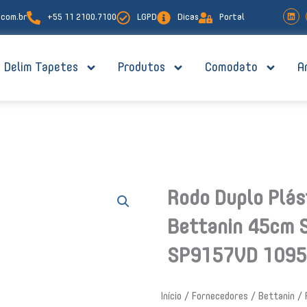
L
com.br
+55 11 2100.7100
LGPD
Dicas
Portal
i
n
k
e
d
i
Delim Tapetes
Produtos
Comodato
A
n
Rodo Duplo Plás
Bettanin 45cm 
SP9157VD 1095
Início
/
Fornecedores
/
Bettanin
/ 