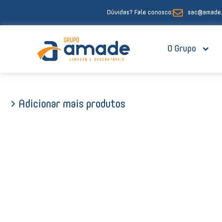
Ir
Dúvidas? Fale conosco:
sac@amade.
para
o
conteúdo
O Grupo
> Adicionar mais produtos