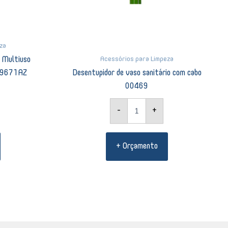
za
Acessórios para Limpeza
n Multiuso
SP9671AZ
Desentupidor de vaso sanitário com cabo
00469
-
+
+ Orçamento