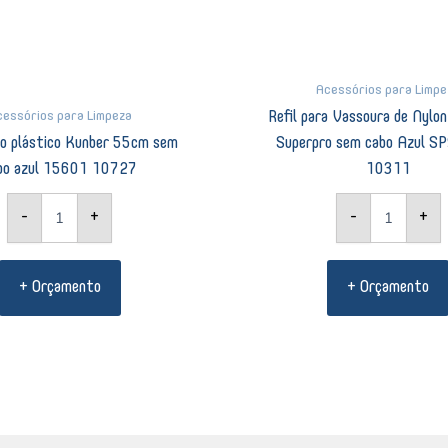
Acessórios para Limpe
cessórios para Limpeza
Refil para Vassoura de Nylo
lo plástico Kunber 55cm sem
Superpro sem cabo Azul 
bo azul 15601 10727
10311
-
+
-
+
+ Orçamento
+ Orçamento