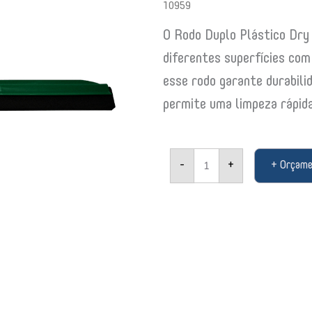
10959
O Rodo Duplo Plástico Dry
diferentes superfícies com
esse rodo garante durabili
permite uma limpeza rápida
Rodo
-
+
+ Orçam
Duplo
Plástico
Dry
Bettanin
45cm
Sem
Cabo
Verde
SP9157VD
10959
quantidade