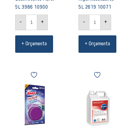
5L 3986 10900
5L 2619 10071
-
+
-
+
+ Orçamento
+ Orçamento
Desodorizador
Limpa
Sanitário
vidros
Lavanda
multiuso
Sany
Star
para
Glass
caixa
Becker
acoplada
5
50g
Litros
09978
02005
quantidade
quantidade