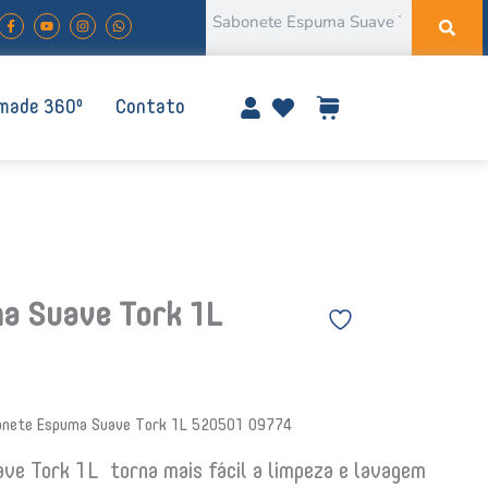
Pesquisar
F
Y
I
W
a
o
n
h
c
u
s
a
e
t
t
t
b
u
a
s
o
b
g
a
o
e
r
p
made 360º
Contato
k
a
p
-
m
f
a Suave Tork 1L
onete Espuma Suave Tork 1L 520501 09774
ve Tork 1L torna mais fácil a limpeza e lavagem