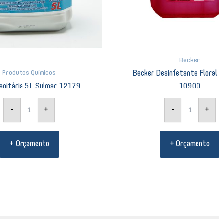
Becker
Produtos Químicos
Becker Desinfetante Flora
anitária 5L Sulmar 12179
10900
-
+
-
+
+ Orçamento
+ Orçamento