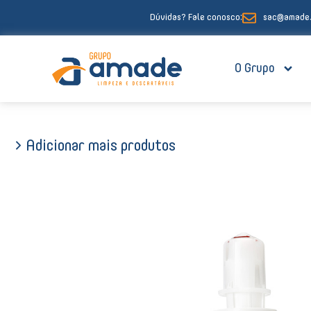
Ir
Dúvidas? Fale conosco:
sac@amade.
para
o
conteúdo
O Grupo
> Adicionar mais produtos