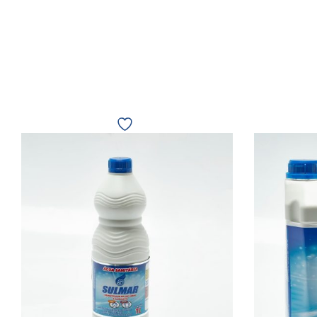
Água
Sanitária
1L
Sulmar
12180
quantidade