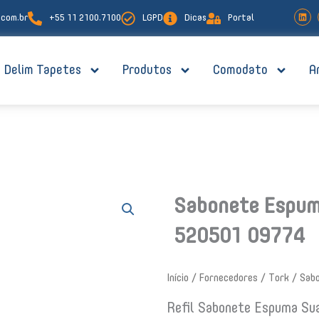
L
com.br
+55 11 2100.7100
LGPD
Dicas
Portal
i
n
k
e
d
i
Delim Tapetes
Produtos
Comodato
A
n
Sabonete Espum
520501 09774
Início
/
Fornecedores
/
Tork
/ Sab
Refil Sabonete Espuma Sua