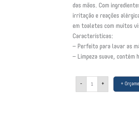
das mãos. Com ingredientes
irritação e reações alérgic
em toaletes com muitos vi
Características:
– Perfeito para lavar as 
– Limpeza suave, contém h
Sabonete
-
+
+ Orçam
Espuma
Suave
Tork
1L
520501
09774
quantidade