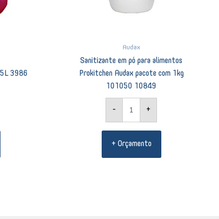
Audax
Sanitizante em pó para alimentos
l 5L 3986
Prokitchen Audax pacote com 1kg
101050 10849
-
+
+ Orçamento