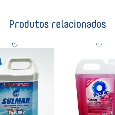
Produtos relacionados
Água
Becker
Sanitária
Desinfetant
5L
Floral
Sulmar
5L
12179
3986
quantidade
10900
quantidade