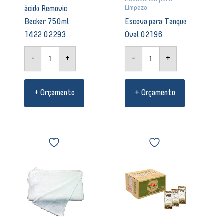
Limpeza
ácido Removic
Becker 750ml
Escova para Tanque
1422 02293
Oval 02196
-
+
-
+
+ Orçamento
+ Orçamento
Pano
Açúcar
de
Refinado
Chão
5G
saco
caixa
alvejado
com
40x65cm
400
DM12
Saches
01292
União
quantidade
Premium