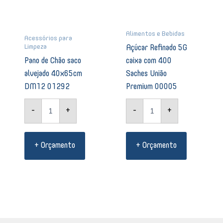
00005
quantidade
Alimentos e Bebidas
Acessórios para
Limpeza
Açúcar Refinado 5G
Pano de Chão saco
caixa com 400
alvejado 40x65cm
Saches União
DM12 01292
Premium 00005
-
+
-
+
+ Orçamento
+ Orçamento