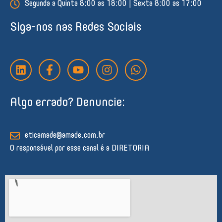
Segunda a Quinta 8:00 as 18:00 | Sexta 8:00 as 17:00
Siga-nos nas Redes Sociais
L
F
Y
I
W
i
a
o
n
h
n
c
u
s
a
k
e
t
t
t
Algo errado? Denuncie:
e
b
u
a
s
d
o
b
g
a
i
o
e
r
p
n
k
a
p
eticamade@amade.com.br
-
m
O responsável por esse canal é a DIRETORIA
f