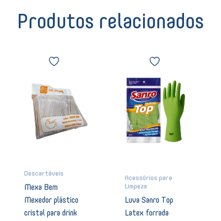
cartela
sem
Produtos relacionados
cabo
mini
KT900
Mexa
Luva
01070
Bem
Sanro
quantidade
Mexedor
Top
plástico
Latex
cristal
forrada
para
verde
drink
sem
pacote
amido
com
media
500
00981
unidades
quantidade
01069
quantidade
Descartáveis
Acessórios para
Limpeza
Mexa Bem
Mexedor plástico
Luva Sanro Top
cristal para drink
Latex forrada