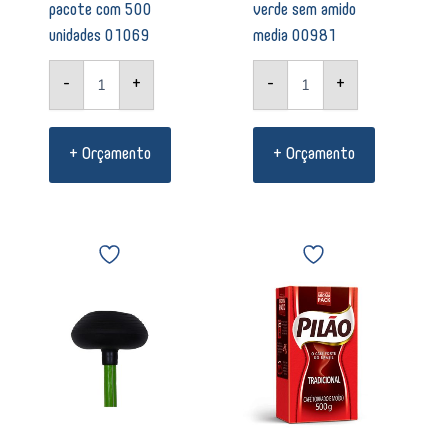
pacote com 500
verde sem amido
unidades 01069
media 00981
-
+
-
+
+ Orçamento
+ Orçamento
Desentupidor
Café
de
Pilão
vaso
em
sanitário
pó
com
Tradicional
cabo
500g
00469
00244
quantidade
quantidade