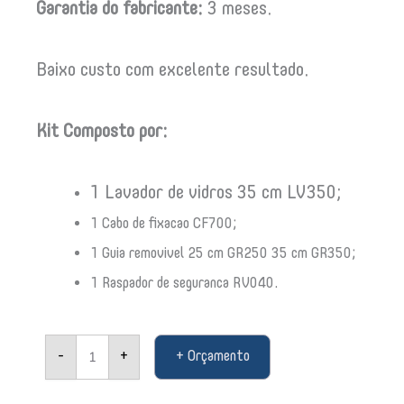
Garantia do fabricante:
3 meses.
Baixo custo com excelente resultado.
Kit Composto por:
1 Lavador de vidros 35 cm LV350;
1 Cabo de fixacao CF700;
1 Guia removivel 25 cm GR250 35 cm GR350;
1 Raspador de seguranca RV040.
Bralimpia
-
+
+ Orçamento
Kit
limpa
vidros