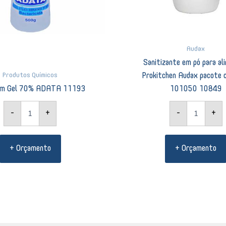
Audax
Sanitizante em pó para al
Produtos Químicos
Prokitchen Audax pacote 
 em Gel 70% ADATA 11193
101050 10849
-
+
-
+
+ Orçamento
+ Orçamento