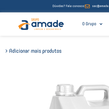
Ir
Dúvidas? Fale conosco:
sac@amade.
para
o
conteúdo
O Grupo
> Adicionar mais produtos