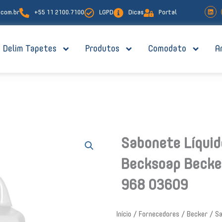
L
com.br
+55 11 2100.7100
LGPD
Dicas
Portal
i
n
k
e
d
i
Delim Tapetes
Produtos
Comodato
A
n
Sabonete Líquid
Becksoap Becke
968 03609
Início
/
Fornecedores
/
Becker
/ Sa