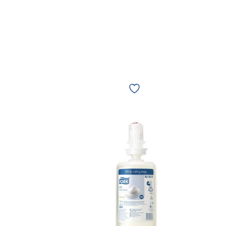
Sabonete
Espuma
Suave
Tork
1L
520501
09774
quantidade