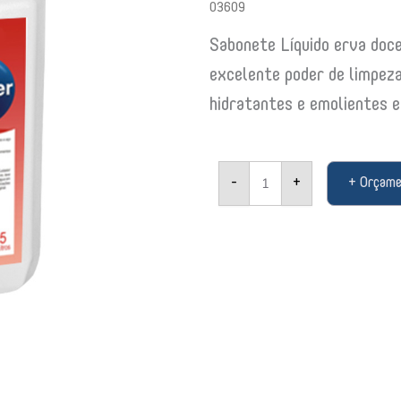
03609
Sabonete Líquido erva doc
excelente poder de limpez
hidratantes e emolientes e
Sabonete
-
+
+ Orçam
Líquido
erva
doce
Becksoap
Becker
cremoso
5lts
968
03609
quantidade