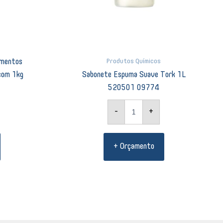
Produtos Químicos
imentos
com 1kg
Sabonete Espuma Suave Tork 1L
520501 09774
-
+
+ Orçamento