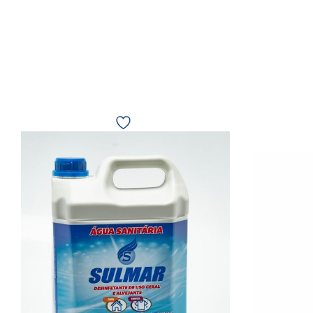
Água
Sanitária
5L
Sulmar
12179
quantidade