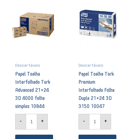
Interfolhado
Tork
Tork
Premium
Advanced
Interfolhado
21x24
Folha
3D
Dupla
4000
21x24
folha
3D
simples
3150
10844
10047
quantidade
quantidade
Descartáveis
Descartáveis
Papel Toalha
Papel Toalha Tork
Interfolhado Tork
Premium
Advanced 21×24
Interfolhado Folha
3D 4000 folha
Dupla 21×24 3D
simples 10844
3150 10047
-
+
-
+