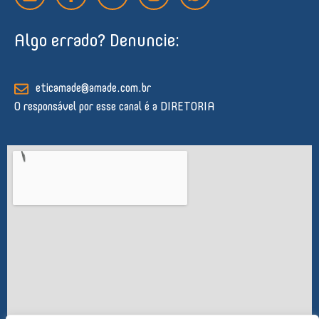
n
c
u
s
a
k
e
t
t
t
Algo errado? Denuncie:
e
b
u
a
s
d
o
b
g
a
i
o
e
r
p
n
k
a
p
eticamade@amade.com.br
-
m
O responsável por esse canal é a DIRETORIA
f