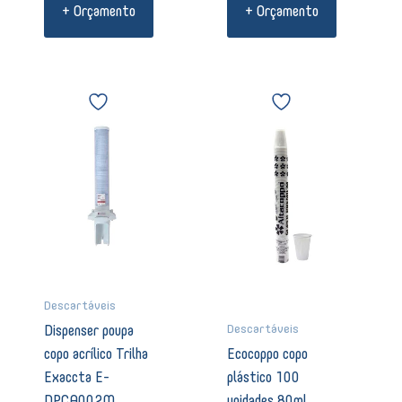
+ Orçamento
+ Orçamento
Dispenser
Ecocoppo
poupa
copo
copo
plástico
acrílico
100
Trilha
unidades
Exaccta
80ml
E-
08072
DPCA002M
quantidade
08304
quantidade
Descartáveis
Descartáveis
Dispenser poupa
copo acrílico Trilha
Ecocoppo copo
Exaccta E-
plástico 100
DPCA002M
unidades 80ml