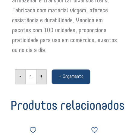
armazenar e transportar diversos itens.
Fabricada com material virgem, oferece
resistência e durabilidade. Vendida em
pacotes com 100 unidades, proporciona
praticidade para uso em comércios, eventos
ou no dia a dia.
Sacola
-
+
+ Orçamento
Plástica
Branca
Virgem
60x80
aprox.
Produtos relacionados
3kg
100
unidades
Papel
Papel
01620
Toalha
Toalha
quantidade