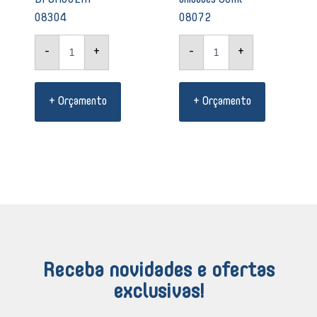
08304
08072
-
+
-
+
+ Orçamento
+ Orçamento
Receba novidades e ofertas
exclusivas!