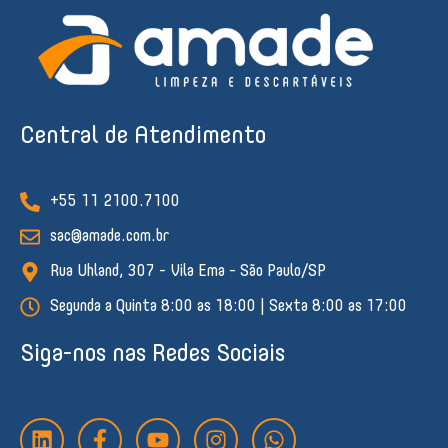
Central de Atendimento
+55 11 2100.7100
sac@amade.com.br
Rua Uhland, 307 - Vila Ema - São Paulo/SP
Segunda a Quinta 8:00 as 18:00 | Sexta 8:00 as 17:00
Siga-nos nas Redes Sociais
L
F
Y
I
W
i
a
o
n
h