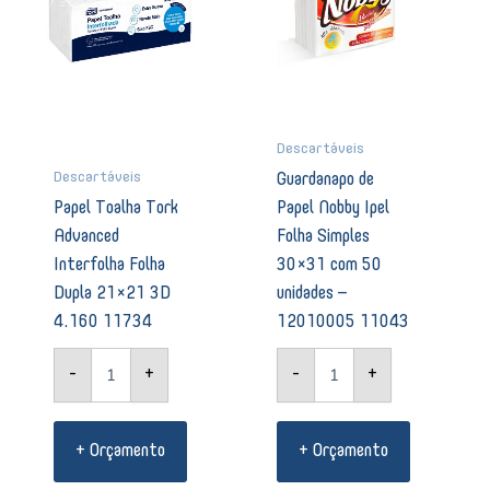
Dupla
Simples
21x21
30x31
3D
com
4.160
50
11734
unidades
quantidade
-
12010005
Descartáveis
11043
Descartáveis
Guardanapo de
quantidade
Papel Toalha Tork
Papel Nobby Ipel
Advanced
Folha Simples
Interfolha Folha
30×31 com 50
Dupla 21×21 3D
unidades –
4.160 11734
12010005 11043
-
+
-
+
+ Orçamento
+ Orçamento