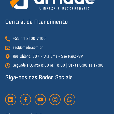
Central de Atendimento
+55 11 2100.7100
sac@amade.com.br
Rua Uhland, 307 - Vila Ema - São Paulo/SP
Segunda a Quinta 8:00 as 18:00 | Sexta 8:00 as 17:00
Siga-nos nas Redes Sociais
L
F
Y
I
W
i
a
o
n
h
n
c
u
s
a
k
e
t
t
t