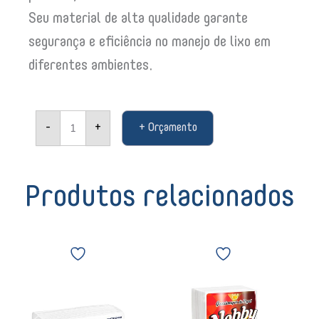
Seu material de alta qualidade garante
segurança e eficiência no manejo de lixo em
diferentes ambientes.
Saco
-
+
+ Orçamento
de
Lixo
Bettanin
105L
Preto
Produtos relacionados
80x82x20kg
(50
unidades)
Papel
Guardanapo
18105
Toalha
de
11319
Tork
Papel
quantidade
Advanced
Nobby
Interfolha
Ipel
Folha
Folha