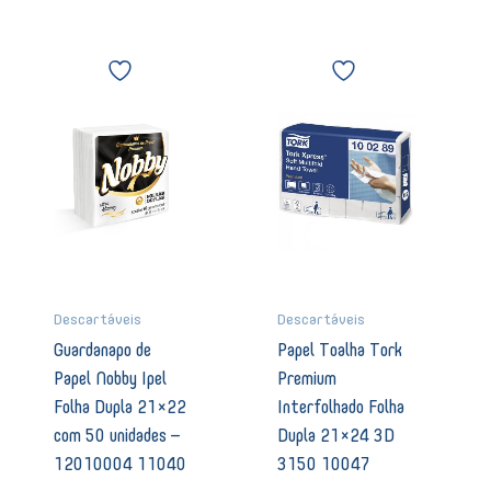
Guardanapo
Papel
de
Toalha
Papel
Tork
Nobby
Premium
Ipel
Interfolhado
Folha
Folha
Dupla
Dupla
21x22
21x24
com
3D
50
3150
unidades
10047
-
quantidade
12010004
Descartáveis
Descartáveis
11040
Guardanapo de
Papel Toalha Tork
quantidade
Papel Nobby Ipel
Premium
Folha Dupla 21×22
Interfolhado Folha
com 50 unidades –
Dupla 21×24 3D
12010004 11040
3150 10047