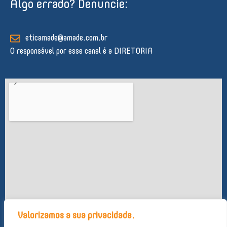
Algo errado? Denuncie:
e
b
u
a
s
d
o
b
g
a
i
o
e
r
p
n
k
a
p
eticamade@amade.com.br
-
m
O responsável por esse canal é a DIRETORIA
f
Valorizamos a sua privacidade.