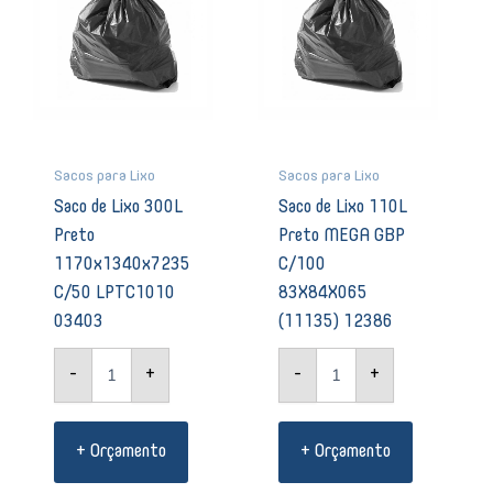
1170x1340x7235
MEGA
C/50
GBP
LPTC1010
C/100
03403
83X84X065
quantidade
(11135)
12386
quantidade
Sacos para Lixo
Sacos para Lixo
Saco de Lixo 300L
Saco de Lixo 110L
Preto
Preto MEGA GBP
1170x1340x7235
C/100
C/50 LPTC1010
83X84X065
03403
(11135) 12386
-
+
-
+
+ Orçamento
+ Orçamento