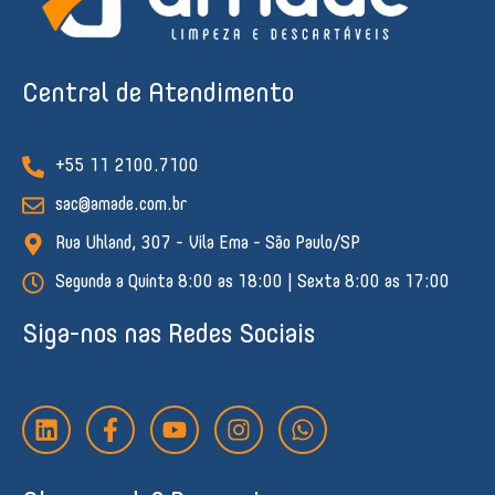
Central de Atendimento
+55 11 2100.7100
sac@amade.com.br
Rua Uhland, 307 - Vila Ema - São Paulo/SP
Segunda a Quinta 8:00 as 18:00 | Sexta 8:00 as 17:00
Siga-nos nas Redes Sociais
L
F
Y
I
W
i
a
o
n
h
n
c
u
s
a
k
e
t
t
t