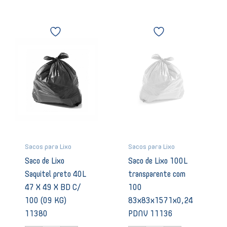
Saco
Saco
de
de
Lixo
Lixo
Saquitel
100L
preto
transparente
40L
com
47
100
X
83x83x1571x0,24
49
PDNV
X
11136
BD
quantidade
C/
100
Sacos para Lixo
Sacos para Lixo
(09
Saco de Lixo
Saco de Lixo 100L
KG)
Saquitel preto 40L
transparente com
11380
quantidade
47 X 49 X BD C/
100
100 (09 KG)
83x83x1571x0,24
11380
PDNV 11136