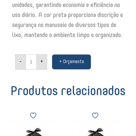
unidades, garantindo economia e eficiência no
uso diário. A cor preta proporciona discrição e
segurança no manuseio de diversos tipos de
lixo, mantendo o ambiente limpo e organizado.
Saco
-
+
+ Orçamento
de
Lixo
60L
preto
100
Produtos relacionados
unidades
62X78X025
LEVE
Saco
Saco
GBP
de
de
11097
Lixo
Lixo
quantidade
300L
110L
Preto
Preto