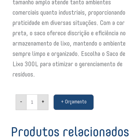
tamanho amplo atende tanto ambientes
comerciais quanto industriais, proporcionando
praticidade em diversas situações. Com a cor
preta, o saco oferece discrição e eficiência no
armazenamento de lixo, mantendo o ambiente
sempre limpo e organizado. Escolha o Saco de
Lixo 300L para otimizar o gerenciamento de
resíduos.
Saco
-
+
+ Orçamento
de
Lixo
300L
Preto
1170x1340x7235
Produtos relacionados
C/50