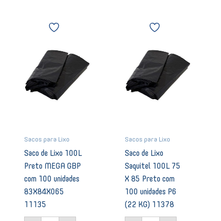
LPTC1010
03403
Saco
Saco
quantidade
de
de
Lixo
Lixo
100L
Saquitel
Preto
100L
MEGA
75
GBP
X
com
85
100
Preto
unidades
com
83X84X065
100
11135
unidades
quantidade
P6
Sacos para Lixo
Sacos para Lixo
(22
Saco de Lixo 100L
Saco de Lixo
KG)
Preto MEGA GBP
Saquitel 100L 75
11378
quantidade
com 100 unidades
X 85 Preto com
83X84X065
100 unidades P6
11135
(22 KG) 11378