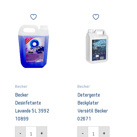
1430
02067
Becker
Detergente
quantidade
Desinfetante
Beckplater
Lavanda
Versátil
5L
Becker
3992
02671
10899
quantidade
quantidade
Becker
Becker
Becker
Detergente
Desinfetante
Beckplater
Lavanda 5L 3992
Versátil Becker
10899
02671
-
+
-
+