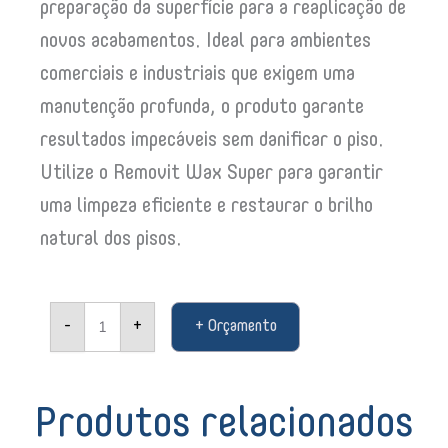
preparação da superfície para a reaplicação de
novos acabamentos. Ideal para ambientes
comerciais e industriais que exigem uma
manutenção profunda, o produto garante
resultados impecáveis sem danificar o piso.
Utilize o Removit Wax Super para garantir
uma limpeza eficiente e restaurar o brilho
natural dos pisos.
Removedor
-
+
+ Orçamento
de
Ceras
Becker
Removit
Wax
Produtos relacionados
Super