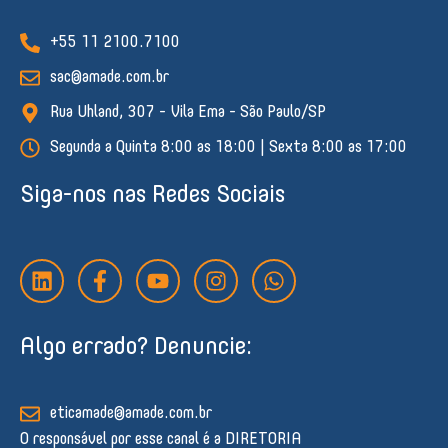
+55 11 2100.7100
sac@amade.com.br
Rua Uhland, 307 - Vila Ema - São Paulo/SP
Segunda a Quinta 8:00 as 18:00 | Sexta 8:00 as 17:00
Siga-nos nas Redes Sociais
L
F
Y
I
W
i
a
o
n
h
n
c
u
s
a
k
e
t
t
t
Algo errado? Denuncie:
e
b
u
a
s
d
o
b
g
a
i
o
e
r
p
n
k
a
p
eticamade@amade.com.br
-
m
O responsável por esse canal é a DIRETORIA