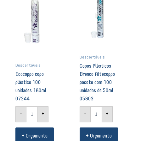
unidades
pacote
180ml
com
07344
100
quantidade
unidades
de
50ml
05803
quantidade
Descartáveis
Descartáveis
Copos Plásticos
Ecocoppo copo
Branco Altacoppo
plástico 100
pacote com 100
unidades 180ml
unidades de 50ml
07344
05803
-
+
-
+
+ Orçamento
+ Orçamento