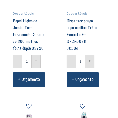
folha
dupla
09790
Descartáveis
Descartáveis
quantidade
Papel Higienico
Dispenser poupa
Jumbo Tork
copo acrílico Trilha
Advanced-12 Rolos
Exaccta E-
co 200 metros
DPCA002M
folha dupla 09790
08304
-
+
-
+
+ Orçamento
+ Orçamento
Ecocoppo
Copos
copo
Plásticos
plástico
Branco
100
Altacoppo