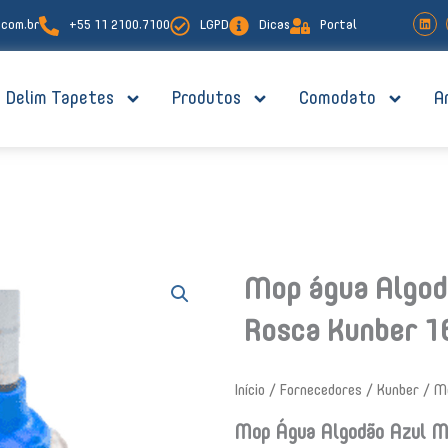
L
com.br
+55 11 2100.7100
LGPD
Dicas
Portal
i
n
k
e
d
i
Delim Tapetes
Produtos
Comodato
A
n
Mop água Algod
Rosca Kunber 1
Início
/
Fornecedores
/
Kunber
/ Mo
Mop Água Algodão Azul M