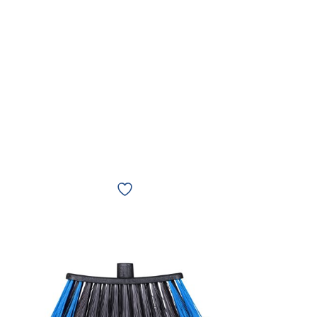
Refil
para
Vassoura
de
Nylon
Noviça
Economy
Bettanin
Azul
SP9676AZ