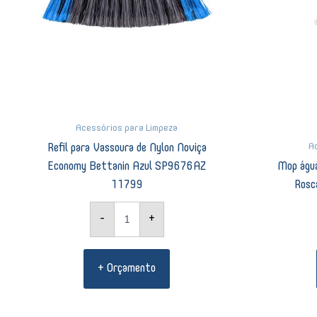
11799
quantidade
Acessórios para Limpeza
A
Refil para Vassoura de Nylon Noviça
Mop água
Economy Bettanin Azul SP9676AZ
Rosc
11799
-
+
+ Orçamento