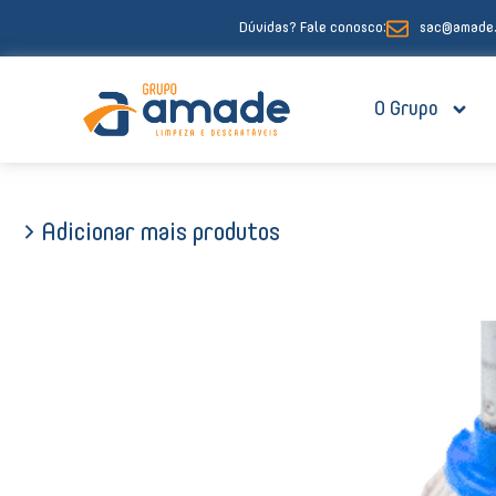
Ir
Dúvidas? Fale conosco:
sac@amade.
para
o
conteúdo
O Grupo
> Adicionar mais produtos