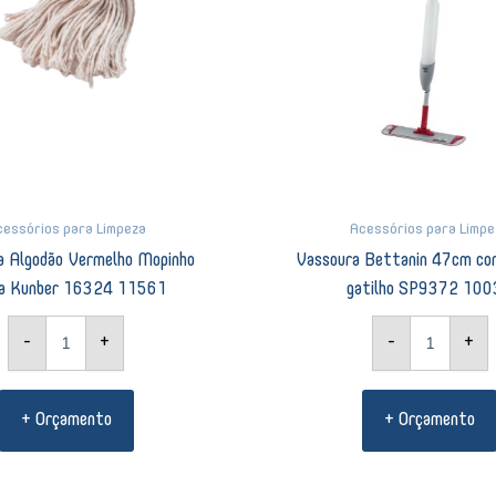
cessórios para Limpeza
Acessórios para Limpe
 Algodão Vermelho Mopinho
Vassoura Bettanin 47cm com
a Kunber 16324 11561
gatilho SP9372 10
-
+
-
+
+ Orçamento
+ Orçamento