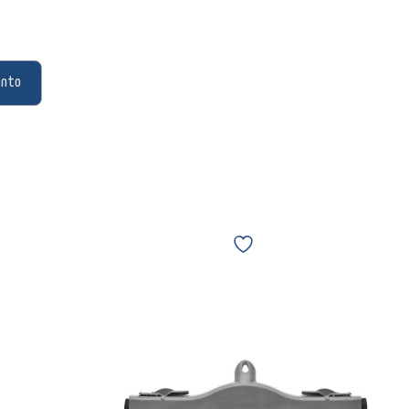
ento
SuperPro
Bettanin
Rodo
Plástico
Push
Borracha
Dupla
com
cabo
40cm