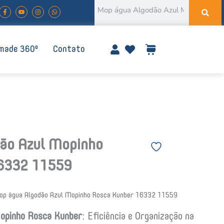
Pesquisar
F
Y
I
W
a
o
n
h
c
u
s
a
e
t
t
t
b
u
a
s
o
b
g
a
o
e
r
p
made 360º
Contato
k
a
p
-
m
f
ão Azul Mopinho
6332 11559
p água Algodão Azul Mopinho Rosca Kunber 16332 11559
opinho Rosca Kunber
: Eficiência e Organização na