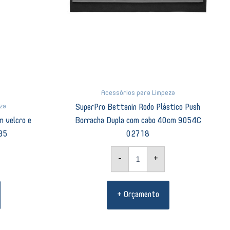
9054C
02718
quantidade
Acessórios para Limpeza
za
SuperPro Bettanin Rodo Plástico Push
 velcro e
Borracha Dupla com cabo 40cm 9054C
035
02718
-
+
+ Orçamento