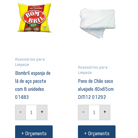
lã
saco
de
alvejado
aço
40x65cm
pacote
DM12
com
01292
8
quantidade
unidades
01483
quantidade
Acessórios para
Limpeza
Acessórios para
Limpeza
Bombril esponja de
lã de aço pacote
Pano de Chão saco
com 8 unidades
alvejado 40x65cm
01483
DM12 01292
-
+
-
+
+ Orçamento
+ Orçamento