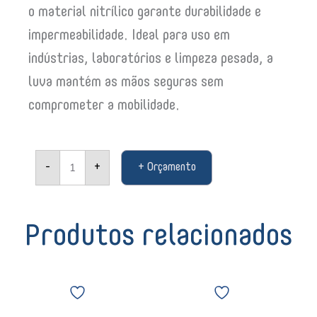
o material nitrílico garante durabilidade e
impermeabilidade. Ideal para uso em
indústrias, laboratórios e limpeza pesada, a
luva mantém as mãos seguras sem
comprometer a mobilidade.
Luva
-
+
+ Orçamento
Nitrílica
Sanro
Nitri
com
Forro
Produtos relacionados
Verde
série
200
Bombril
Pano
média
esponja
de
11341
de
Chão
quantidade