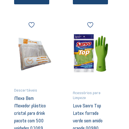
Mexa
Luva
Bem
Sanro
Mexedor
Top
plástico
Latex
cristal
forrada
para
verde
drink
sem
pacote
amido
com
grande
500
00980
unidades
quantidade
01069
quantidade
Descartáveis
Acessórios para
Limpeza
Mexa Bem
Mexedor plástico
Luva Sanro Top
cristal para drink
Latex forrada
pacote com 500
verde sem amido
unidades 01069
grande 00980