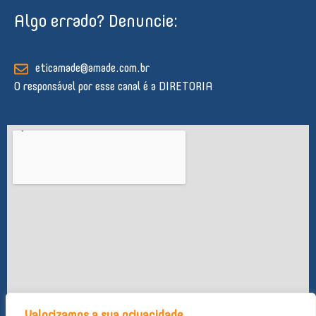
k
e
t
t
t
Algo errado? Denuncie:
e
b
u
a
s
d
o
b
g
a
i
o
e
r
p
n
k
a
p
eticamade@amade.com.br
-
m
O responsável por esse canal é a DIRETORIA
f