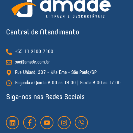
Central de Atendimento
+55 11 2100.7100
sac@amade.com.br
Rua Uhland, 307 - Vila Ema - São Paulo/SP
Segunda a Quinta 8:00 as 18:00 | Sexta 8:00 as 17:00
Siga-nos nas Redes Sociais
L
F
Y
I
W
i
a
o
n
h
n
c
u
s
a