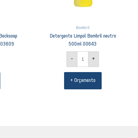
Bombril
 Becksoap
Detergente Limpol Bombril neutro
8 03609
500ml 00643
-
+
+ Orçamento