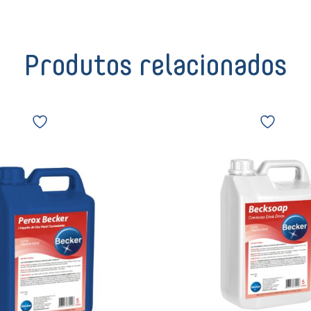
quantidade
Produtos relacionados
Limpador
Sabonete
Perox
Líquido
Becker
erva
5Lts
doce
09213
Becksoap
quantidade
Becker
cremoso
5lts
968
03609
quantidade