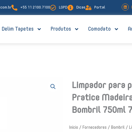
L
com.br
+55 11 2100.7100
LGPD
Dicas
Portal
i
n
k
e
d
i
Delim Tapetes
Produtos
Comodato
A
n
Limpador para p
Pratice Madeira
Bombril 750ml 
Início
/
Fornecedores
/
Bombril
/ L