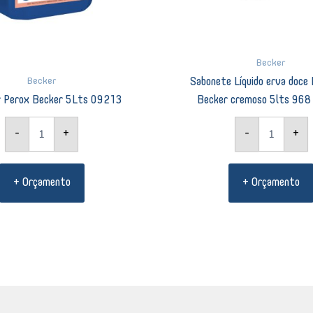
Becker
Becker
Sabonete Líquido erva doce
r Perox Becker 5Lts 09213
Becker cremoso 5lts 96
-
+
-
+
+ Orçamento
+ Orçamento