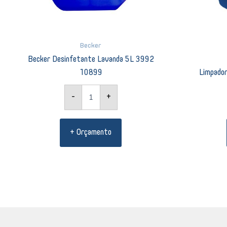
Becker
Becker Desinfetante Lavanda 5L 3992
Limpado
10899
-
+
+ Orçamento