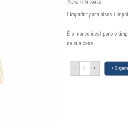
750ml 7174 08472
Limpador para pisos Limpol
É a marca ideal para a limp
da sua casa.
Limpador
-
+
+ Orçam
para
pisos
Limpol
Pratice
Madeira
piso
laminado
Bombril
750ml
7174
08472