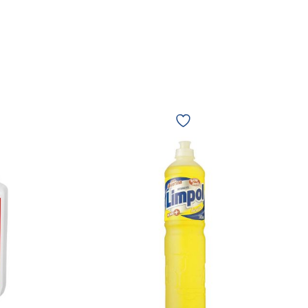
Detergente
Limpol
Bombril
neutro
500ml
00643
quantidade