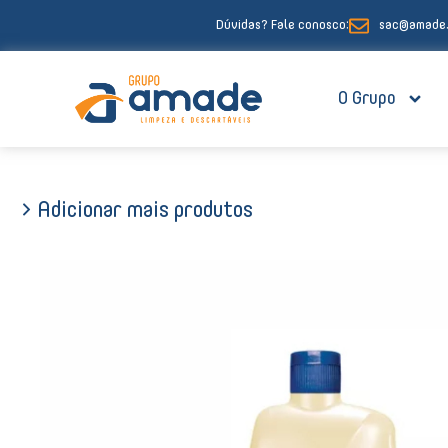
Ir
Dúvidas? Fale conosco:
sac@amade.
para
o
conteúdo
O Grupo
> Adicionar mais produtos