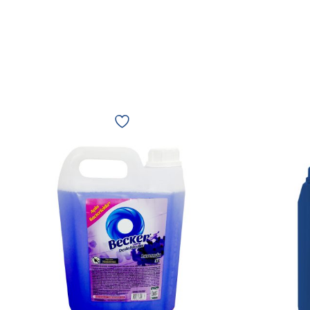
Becker
Desinfetante
Lavanda
5L
3992
10899
quantidade