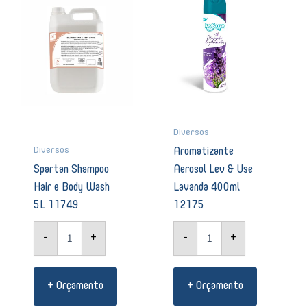
e
&
Body
Use
Wash
Lavanda
5L
400ml
11749
12175
quantidade
quantidade
Diversos
Diversos
Aromatizante
Spartan Shampoo
Aerosol Lev & Use
Hair e Body Wash
Lavanda 400ml
5L 11749
12175
-
+
-
+
+ Orçamento
+ Orçamento