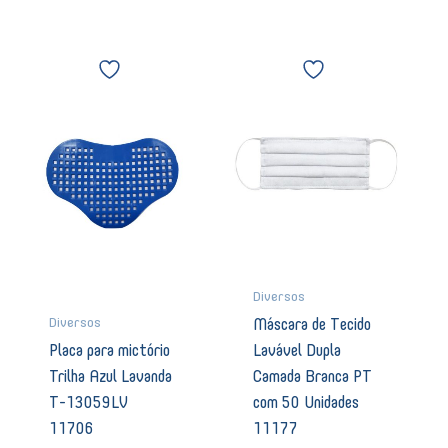
Placa
Máscara
para
de
mictório
Tecido
Trilha
Lavável
Azul
Dupla
Lavanda
Camada
T-
Branca
13059LV
PT
11706
com
quantidade
50
Unidades
11177
quantidade
Diversos
Diversos
Máscara de Tecido
Placa para mictório
Lavável Dupla
Trilha Azul Lavanda
Camada Branca PT
T-13059LV
com 50 Unidades
11706
11177