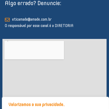
Algo errado? Denuncie:
e
b
u
a
s
d
o
b
g
a
i
o
e
r
p
n
k
a
p
eticamade@amade.com.br
-
m
O responsável por esse canal é a DIRETORIA
f
Valorizamos a sua privacidade.