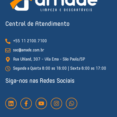
Central de Atendimento
+55 11 2100.7100
sac@amade.com.br
Rua Uhland, 307 - Vila Ema - São Paulo/SP
Segunda a Quinta 8:00 as 18:00 | Sexta 8:00 as 17:00
Siga-nos nas Redes Sociais
L
F
Y
I
W
i
a
o
n
h
n
c
u
s
a
k
e
t
t
t