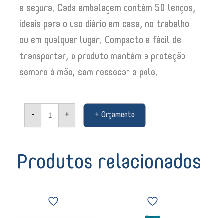
e segura. Cada embalagem contém 50 lenços,
ideais para o uso diário em casa, no trabalho
ou em qualquer lugar. Compacto e fácil de
transportar, o produto mantém a proteção
sempre à mão, sem ressecar a pele.
Lenço
-
+
+ Orçamento
umedecido
Coperalcool
álcool
70
(50
Produtos relacionados
unidades)
08935
quantidade
Spartan
Aromatizante
Shampoo
Aerosol
Hair
Lev