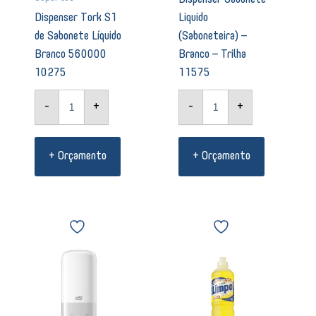
Liquido
Dispenser Tork S1
(Saboneteira) –
de Sabonete Líquido
Branco – Trilha
Branco 560000
11575
10275
-
+
-
+
+ Orçamento
+ Orçamento
Dispenser
Detergente
Sabonete
Limpol
Espuma
Bombril
S4
neutro
Tork
500ml
Branco
00643
561500
quantidade
09847