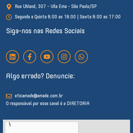
Rua Uhland, 307 - Vila Ema - São Paulo/SP
Segunda a Quinta 8:00 as 18:00 | Sexta 8:00 as 17:00
Siga-nos nas Redes Sociais
L
F
Y
I
W
i
a
o
n
h
n
c
u
s
a
k
e
t
t
t
Algo errado? Denuncie:
e
b
u
a
s
d
o
b
g
a
i
o
e
r
p
n
k
a
p
eticamade@amade.com.br
-
m
O responsável por esse canal é a DIRETORIA
f