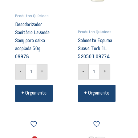
Produtos Químicos
Desodorizador
Produtos Químicos
Sanitário Lavanda
Sany para caixa
Sabonete Espuma
acoplada 50g
Suave Tork 1L
09978
520501 09774
-
+
-
+
+ Orçamento
+ Orçamento
Limpador
Detergente
Veja
Becker
Multiuso
desengraxante
tradicional
neutro