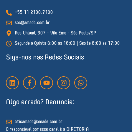
+55 11 2100.7100
sac@amade.com.br
Rua Uhland, 307 - Vila Ema - São Paulo/SP
Segunda a Quinta 8:00 as 18:00 | Sexta 8:00 as 17:00
Siga-nos nas Redes Sociais
L
F
Y
I
W
i
a
o
n
h
n
c
u
s
a
k
e
t
t
t
Algo errado? Denuncie:
e
b
u
a
s
d
o
b
g
a
i
o
e
r
p
n
k
a
p
eticamade@amade.com.br
-
m
O responsável por esse canal é a DIRETORIA