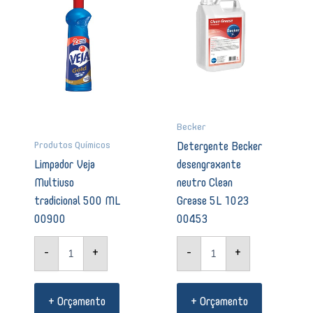
500
Clean
ML
Grease
00900
5L
quantidade
1023
00453
quantidade
Becker
Produtos Químicos
Detergente Becker
Limpador Veja
desengraxante
Multiuso
neutro Clean
tradicional 500 ML
Grease 5L 1023
00900
00453
-
+
-
+
+ Orçamento
+ Orçamento