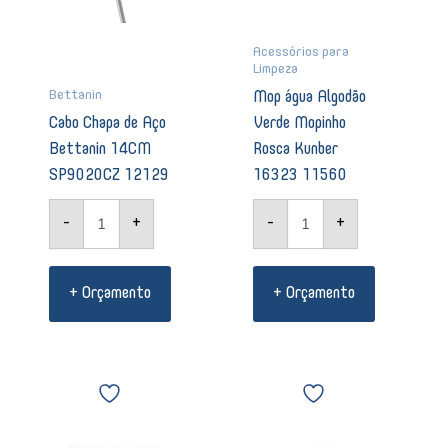
Acessórios para
Limpeza
Bettanin
Mop água Algodão
Cabo Chapa de Aço
Verde Mopinho
Bettanin 14CM
Rosca Kunber
SP9020CZ 12129
16323 11560
-
+
-
+
+ Orçamento
+ Orçamento
Refil
Mop
para
com
Vassoura
Dispenser
de
Pro