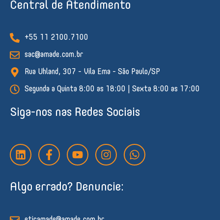
Central de Atendimento
+55 11 2100.7100
sac@amade.com.br
Rua Uhland, 307 - Vila Ema - São Paulo/SP
Segunda a Quinta 8:00 as 18:00 | Sexta 8:00 as 17:00
Siga-nos nas Redes Sociais
L
F
Y
I
W
i
a
o
n
h
n
c
u
s
a
k
e
t
t
t
Algo errado? Denuncie:
e
b
u
a
s
d
o
b
g
a
i
o
e
r
p
n
k
a
p