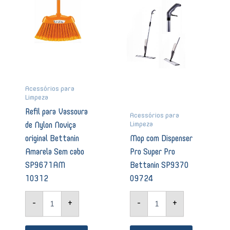
Nylon
Super
Noviça
Pro
original
Bettanin
Bettanin
SP9370
Amarela
09724
Sem
quantidade
cabo
SP9671AM
10312
Acessórios para
Limpeza
quantidade
Refil para Vassoura
Acessórios para
Limpeza
de Nylon Noviça
original Bettanin
Mop com Dispenser
Amarela Sem cabo
Pro Super Pro
SP9671AM
Bettanin SP9370
10312
09724
-
+
-
+