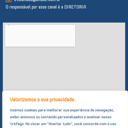
eticamade@amade.com.br
-
m
O responsável por esse canal é a DIRETORIA
f
Valorizamos a sua privacidade.
Usamos cookies para melhorar sua experiência de navegação,
exibir anúncios ou conteúdo personalizados e analisar nosso
tráfego.
Ao clicar em "Aceitar tudo", você concorda com o uso