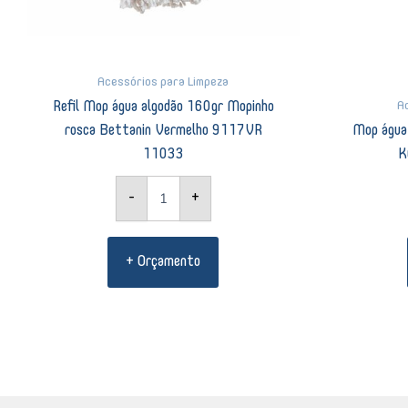
Acessórios para Limpeza
A
Refil Mop água algodão 160gr Mopinho
rosca Bettanin Vermelho 9117VR
Mop água
11033
K
-
+
+ Orçamento