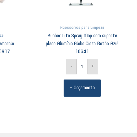
Acessórios para Limpeza
za
Kunber Lite Spray Mop com suporte
amarelo
plano Alumínio Globo Cinza Botão Azul
10917
10641
-
+
+ Orçamento