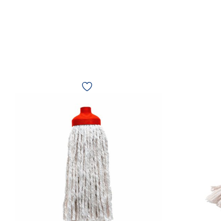
Refil
Mop
água
algodão
160gr
Mopinho
rosca
Bettanin
Vermelho
9117VR
11033
quantidade