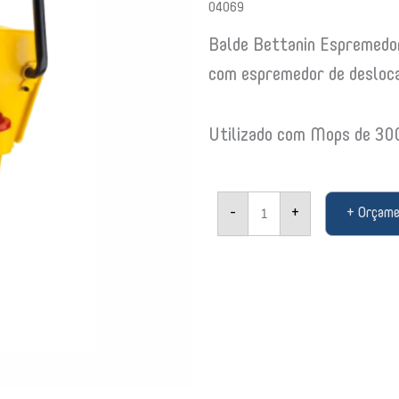
04069
Balde Bettanin Espremedor
com espremedor de desloc
Utilizado com Mops de 30
Balde
-
+
+ Orçam
Bettanin
Espremedor
33
L
com
divisor
de
aguas
ref
9077
04069