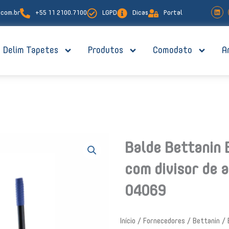
L
com.br
+55 11 2100.7100
LGPD
Dicas
Portal
i
n
k
e
d
i
Delim Tapetes
Produtos
Comodato
A
n
Balde Bettanin 
com divisor de 
04069
Início
/
Fornecedores
/
Bettanin
/ 