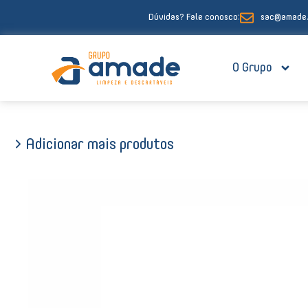
Ir
Dúvidas? Fale conosco:
sac@amade.
para
o
conteúdo
O Grupo
> Adicionar mais produtos