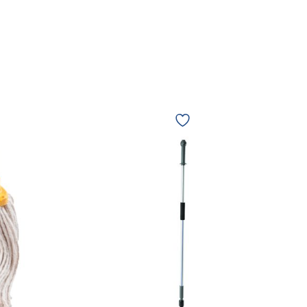
Kunber
Lite
Spray
Mop
com
suporte
plano
Alumínio
Globo
Cinza
Botão
Azul
10641
quantidade