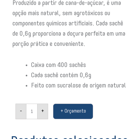
Produzido a partir de cana-de-açúcar, é uma
opção mais natural, sem agrotóxicos ou
componentes químicos artificiais. Cada sachê
de 0,6g proporciona a doçura perfeita em uma
porção prática e conveniente.
Caixa com 400 sachês
Cada sachê contém 0,6g
Feito com sucralose de origem natural
Adoçante
-
+
+ Orçamento
Em
Pó
Sucralose
Com
400