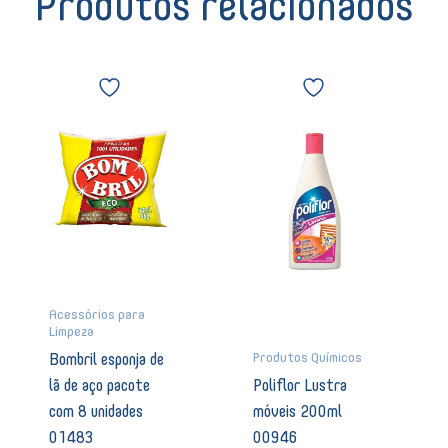
Produtos relacionados
Envelopes
-
União
Bombril
Poliflor
11676
esponja
Lustra
quantidade
de
móveis
lã
200ml
de
00946
aço
quantidade
pacote
com
8
unidades
01483
quantidade
Acessórios para
Limpeza
Produtos Químicos
Bombril esponja de
lã de aço pacote
Poliflor Lustra
com 8 unidades
móveis 200ml
01483
00946