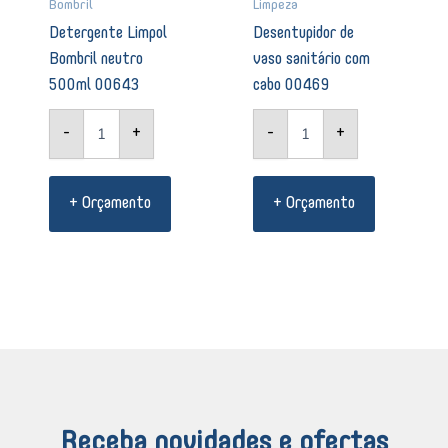
Bombril
Limpeza
Detergente Limpol
Desentupidor de
Bombril neutro
vaso sanitário com
500ml 00643
cabo 00469
-
+
-
+
+ Orçamento
+ Orçamento
Receba novidades e ofertas