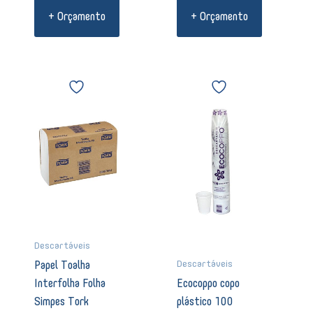
+ Orçamento
+ Orçamento
Papel
Ecocoppo
Toalha
copo
Interfolha
plástico
Folha
100
Simpes
unidades
Tork
180ml
Advanced
07344
21
quantidade
X
21
3D
4.160
09784
Descartáveis
quantidade
Descartáveis
Papel Toalha
Interfolha Folha
Ecocoppo copo
Simpes Tork
plástico 100