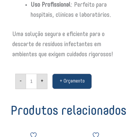
Uso Profissional
: Perfeito para
hospitais, clínicas e laboratórios.
Uma solução segura e eficiente para o
descarte de resíduos infectantes em
ambientes que exigem cuidados rigorosos!
Saco
-
+
+ Orçamento
Infectante
100L
Vermelho
-
Reforçado
Produtos relacionados
11116
quantidade
Papel
Papel