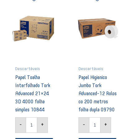
Toalha
Higienico
Interfolhado
Jumbo
Tork
Tork
Advanced
Advanced-
21x24
12
3D
Rolos
4000
co
folha
200
simples
metros
10844
folha
quantidade
dupla
09790
Descartáveis
Descartáveis
quantidade
Papel Toalha
Papel Higienico
Interfolhado Tork
Jumbo Tork
Advanced 21×24
Advanced-12 Rolos
3D 4000 folha
co 200 metros
simples 10844
folha dupla 09790
-
+
-
+