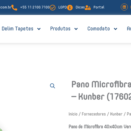
L
com.br
+55 11 2100.7100
LGPD
Dicas
Portal
i
n
k
e
d
i
Delim Tapetes
Produtos
Comodato
A
n
Pano Microfibr
– Kunber (1760
Início
/
Fornecedores
/
Kunber
/ Pa
Pano de Microfibra 40x40cm Ver