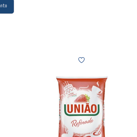
ento
Açúcar
União
Refinado
1
kg
00006
quantidade