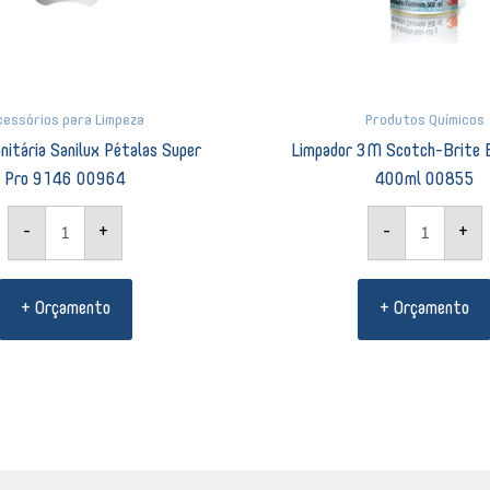
cessórios para Limpeza
Produtos Químicos
nitária Sanilux Pétalas Super
Limpador 3M Scotch-Brite B
Pro 9146 00964
400ml 00855
-
+
-
+
+ Orçamento
+ Orçamento