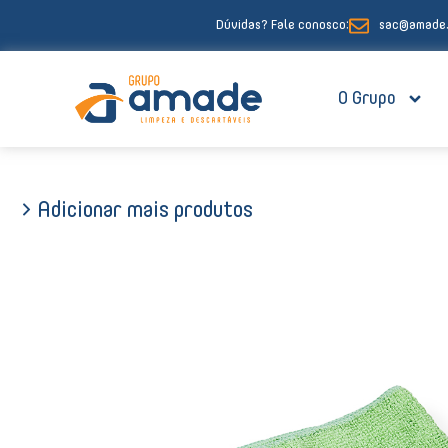
Ir
Dúvidas? Fale conosco:
sac@amade.
para
o
conteúdo
O Grupo
> Adicionar mais produtos