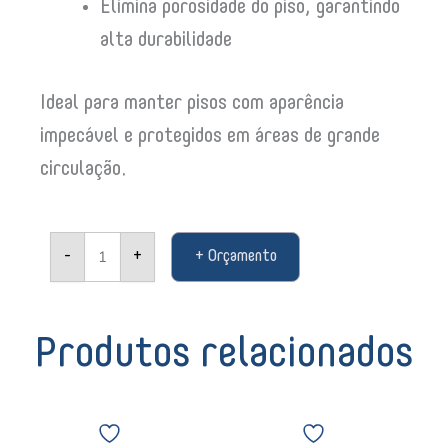
Elimina porosidade do piso, garantindo
alta durabilidade
Ideal para manter pisos com aparência
impecável e protegidos em áreas de grande
circulação.
Impermeabilizante
-
+
+ Orçamento
Max
4739
Becker
02570
quantidade
Produtos relacionados
Bombril
Luva
esponja
Sanro