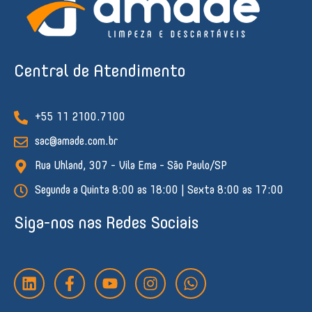
Central de Atendimento
+55 11 2100.7100
sac@amade.com.br
Rua Uhland, 307 - Vila Ema - São Paulo/SP
Segunda a Quinta 8:00 as 18:00 | Sexta 8:00 as 17:00
Siga-nos nas Redes Sociais
L
F
Y
I
W
i
a
o
n
h
n
c
u
s
a