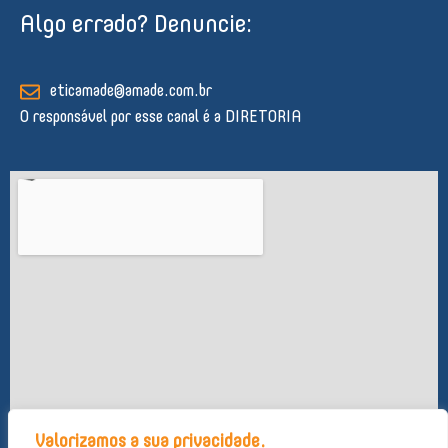
k
e
t
t
t
Algo errado? Denuncie:
e
b
u
a
s
d
o
b
g
a
i
o
e
r
p
n
k
a
p
eticamade@amade.com.br
-
m
O responsável por esse canal é a DIRETORIA
f
Valorizamos a sua privacidade.