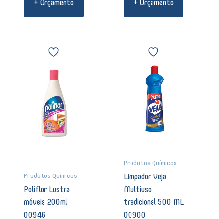
+ Orçamento
+ Orçamento
Poliflor
Limpador
Lustra
Veja
móveis
Multiuso
200ml
tradicional
00946
500
quantidade
ML
00900
quantidade
Produtos Químicos
Produtos Químicos
Limpador Veja
Poliflor Lustra
Multiuso
móveis 200ml
tradicional 500 ML
00946
00900