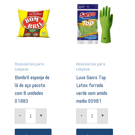
de
Top
lã
Latex
de
forrada
aço
verde
pacote
sem
com
amido
8
media
unidades
00981
01483
quantidade
quantidade
Acessórios para
Acessórios para
Limpeza
Limpeza
Bombril esponja de
Luva Sanro Top
lã de aço pacote
Latex forrada
com 8 unidades
verde sem amido
01483
media 00981
-
+
-
+